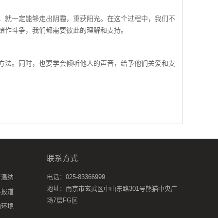
就一定能够走出阴霾，重获阳光。在这个过程中，我们不
绪作斗争，我们都需要彼此的理解和支持。
法。同时，也要学会倾听他人的声音，给予他们关爱和支
联系方式
于温纳
电话：025-83366999
地址：南京市玄武区中山东路301号熊猫中央广
体报道
场7层FG区
纳环境